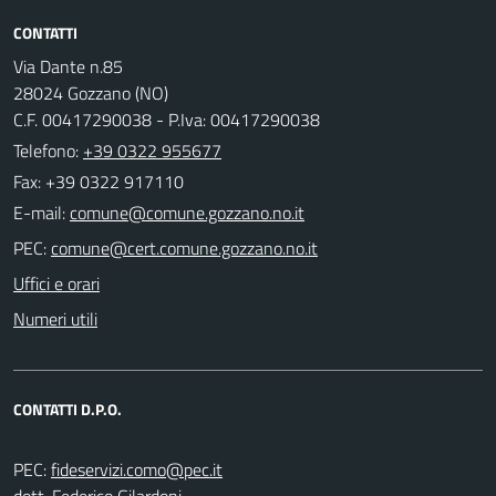
CONTATTI
Via Dante n.85
28024 Gozzano (NO)
C.F. 00417290038 - P.Iva: 00417290038
Telefono:
+39 0322 955677
Fax: +39 0322 917110
E-mail:
PEC:
Uffici e orari
Numeri utili
CONTATTI D.P.O.
PEC:
dott. Federico Gilardoni