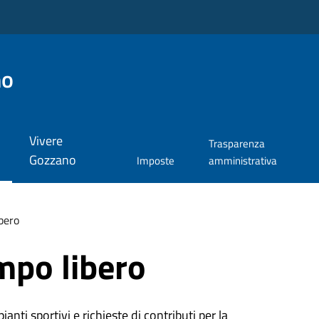
no
Vivere
Trasparenza
Gozzano
Imposte
amministrativa
bero
mpo libero
ianti sportivi e richieste di contributi per la