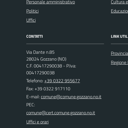
Personale amministrativo
Cultura 
Politici
Educazio
Uffici
CONTATTI
LINK UTIL
Via Dante n.85
Provinci
28024 Gozzano (NO)
Regione
C.F. 00417290038 - P.Iva:
00417290038
Telefono:
+39 0322 955677
Fax: +39 0322 917110
E-mail:
PEC:
Uffici e orari