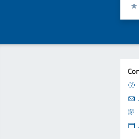
Valut
Valu
Con