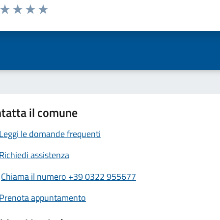
a da 1 a 5 stelle la pagina
ta 1 stelle su 5
Valuta 2 stelle su 5
Valuta 3 stelle su 5
Valuta 4 stelle su 5
Valuta 5 stelle su 5
tatta il comune
Leggi le domande frequenti
Richiedi assistenza
Chiama il numero +39 0322 955677
Prenota appuntamento