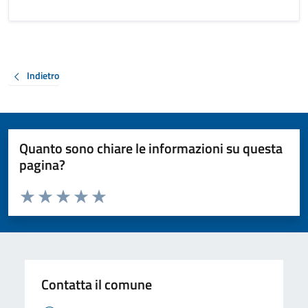
Indietro
Quanto sono chiare le informazioni su questa
pagina?
Valuta da 1 a 5 stelle la pagina
Valuta 1 stelle su 5
Valuta 2 stelle su 5
Valuta 3 stelle su 5
Valuta 4 stelle su 5
Valuta 5 stelle su 5
Contatta il comune